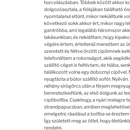
hurcolászásban. Többek között akkor ko
dolgozóasztala, a fiókjában található ös
nyomtalanul eltűnt, mikor nekiálltunk v
következő sokk akkor ért, mikor nagy 
gardróbba, ami legalább háromszor akko
lakásunkban, és nekiálltam, hogy kipako
végére értem, értetlenül meredtem az ü
szeretett és féltve őrzött cipőimnek kell
telefonáltam a rokonságot, akik segédk
szállító céget is felhívtam, de hiába, se
találkozott volna egy doboznyi cipővel.
nyugtázta a bútor szállító sofőr. Nyilván
néhány sírógörcs után a férjem megnyug
berendezkedtünk, az első dolgunk az le
cipőboltba. Csakhogy, a nyári melegre tek
strandpapucsban, amiben meglehetősen
emelgetni, ráadásul a boltba se éreztem
Így született meg az ötlet, hogy életünk
rendelni.