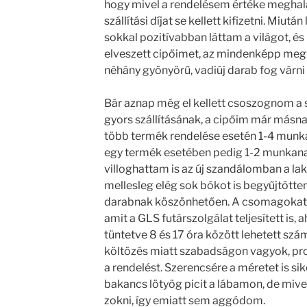
hogy mivel a rendelésem értéke meghala
szállítási díjat se kellett kifizetni. Miut
sokkal pozitívabban láttam a világot, és 
elveszett cipőimet, az mindenképp meg
néhány gyönyörű, vadiúj darab fog várni
Bár aznap még el kellett csoszognom a 
gyors szállításának, a cipőim már másn
több termék rendelése esetén 1-4 munkana
egy termék esetében pedig 1-2 munkana
villoghattam is az új szandálomban a 
mellesleg elég sok bókot is begyűjtötte
darabnak köszönhetően. A csomagokat há
amit a GLS futárszolgálat teljesített is, 
tüntetve 8 és 17 óra között lehetett szám
költözés miatt szabadságon vagyok, pro
a rendelést. Szerencsére a méretet is sike
bakancs lötyög picit a lábamon, de mivel
zokni, így emiatt sem aggódom.