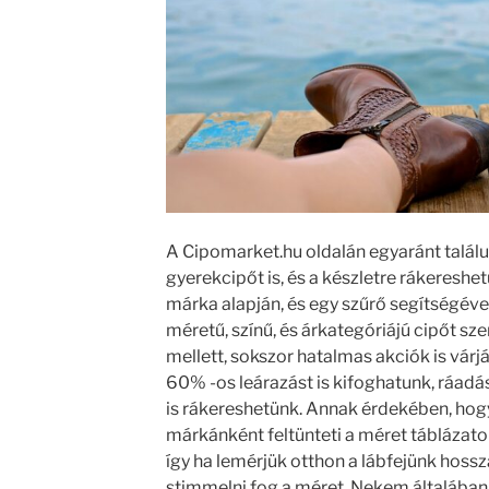
A Cipomarket.hu oldalán egyaránt találunk
gyerekcipőt is, és a készletre rákereshet
márka alapján, és egy szűrő segítségével
méretű, színű, és árkategóriájú cipőt sz
mellett, sokszor hatalmas akciók is várj
60% -os leárazást is kifoghatunk, ráadá
is rákereshetünk. Annak érdekében, hogy
márkánként feltünteti a méret táblázato
így ha lemérjük otthon a lábfejünk hossz
stimmelni fog a méret. Nekem általában 