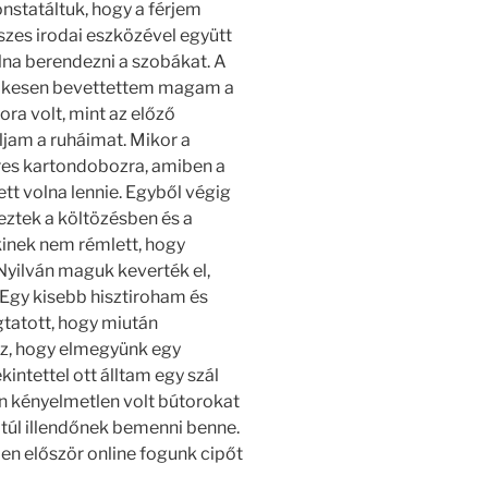
nstatáltuk, hogy a férjem
szes irodai eszközével együtt
olna berendezni a szobákat. A
lelkesen bevettettem magam a
ra volt, mint az előző
ljam a ruháimat. Mikor a
res kartondobozra, amiben a
ett volna lennie. Egyből végig
eztek a költözésben és a
nkinek nem rémlett, hogy
 Nyilván maguk keverték el,
. Egy kisebb hisztiroham és
tatott, hogy miután
sz, hogy elmegyünk egy
intettel ott álltam egy szál
 kényelmetlen volt bútorokat
 túl illendőnek bemenni benne.
ben először online fogunk cipőt