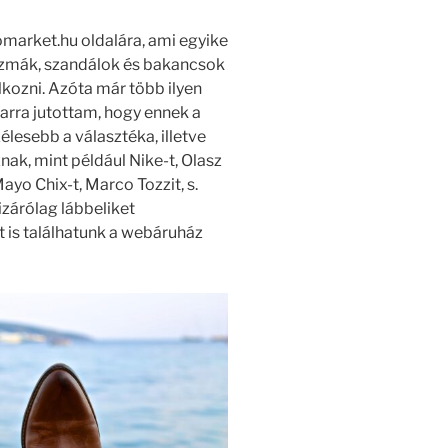
market.hu oldalára, ami egyike
sizmák, szandálok és bakancsok
lkozni. Azóta már több ilyen
 arra jutottam, hogy ennek a
élesebb a választéka, illetve
ak, mint például Nike-t, Olasz
Mayo Chix-t, Marco Tozzit, s.
izárólag lábbeliket
t is találhatunk a webáruház