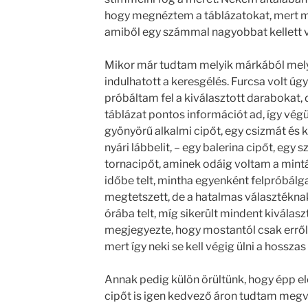
hogy megnéztem a táblázatokat, mert min
amiből egy számmal nagyobbat kellett 
Mikor már tudtam melyik márkából melyi
indulhatott a keresgélés. Furcsa volt úg
próbáltam fel a kiválasztott darabokat,
táblázat pontos információt ad, így végü
gyönyörű alkalmi cipőt, egy csizmát és k
nyári lábbelit, – egy balerina cipőt, egy 
tornacipőt, aminek odáig voltam a mint
időbe telt, mintha egyenként felpróbál
megtetszett, de a hatalmas választékna
órába telt, míg sikerült mindent kiválasz
megjegyezte, hogy mostantól csak erről 
mert így neki se kell végig ülni a hossz
Annak pedig külön örültünk, hogy épp elé
cipőt is igen kedvező áron tudtam megve