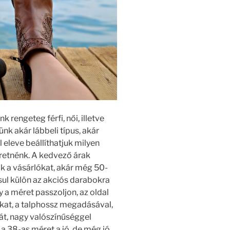
 rengeteg férfi, női, illetve
ünk akár lábbeli típus, akár
 eleve beállíthatjuk milyen
eretnénk. A kedvező árak
ák a vásárlókat, akár még 50-
sul külön az akciós darabokra
 a méret passzoljon, az oldal
kat, a talphossz megadásával,
át, nagy valószínűséggel
a 38-as méret a jó, de még jó,