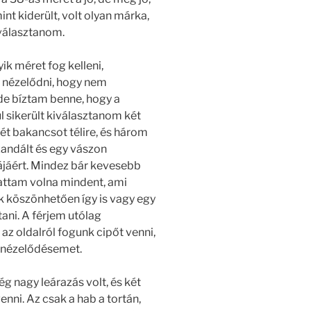
t kiderült, volt olyan márka,
választanom.
k méret fog kelleni,
y nézelődni, hogy nem
 de bíztam benne, hogy a
l sikerült kiválasztanom két
ét bakancsot télire, és három
szandált és egy vászon
ájáért. Mindez bár kevesebb
gattam volna mindent, ami
k köszönhetően így is vagy egy
tani. A férjem utólag
az oldalról fogunk cipőt venni,
as nézelődésemet.
g nagy leárazás volt, és két
nni. Az csak a hab a tortán,