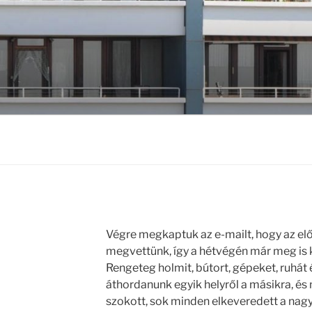
Végre megkaptuk az e-mailt, hogy az előz
megvettünk, így a hétvégén már meg is 
Rengeteg holmit, bútort, gépeket, ruhát
áthordanunk egyik helyről a másikra, és 
szokott, sok minden elkeveredett a na