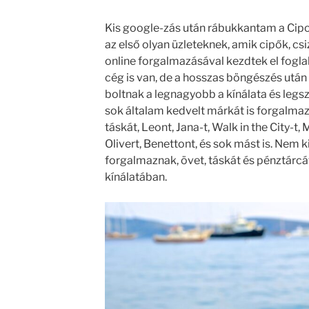
Kis google-zás után rábukkantam a Cipo
az első olyan üzleteknek, amik cipők, c
online forgalmazásával kezdtek el fogla
cég is van, de a hosszas böngészés után
boltnak a legnagyobb a kínálata és legsz
sok általam kedvelt márkát is forgalmazn
táskát, Leont, Jana-t, Walk in the City-t, 
Olivert, Benettont, és sok mást is. Nem k
forgalmaznak, övet, táskát és pénztárcá
kínálatában.