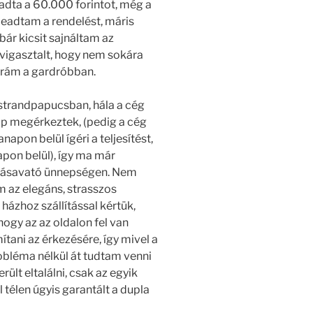
dta a 60.000 forintot, még a
án leadtam a rendelést, máris
bár kicsit sajnáltam az
vigasztalt, hogy nem sokára
 rám a gardróbban.
strandpapucsban, hála a cég
ap megérkeztek, (pedig a cég
pon belül ígéri a teljesítést,
pon belül), így ma már
lakásavató ünnepségen. Nem
m az elegáns, strasszos
zhoz szállítással kértük,
ahogy az az oldalon fel van
ítani az érkezésére, így mivel a
bléma nélkül át tudtam venni
rült eltalálni, csak az egyik
 télen úgyis garantált a dupla