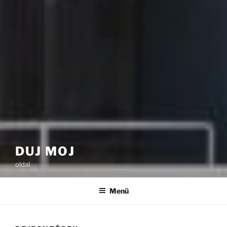
DUJ MOJ
oldal
Menü