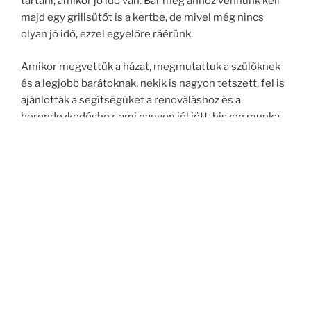
tartani, amikor jó idő van. Bár még ahhoz vennünk kell
majd egy grillsütőt is a kertbe, de mivel még nincs
olyan jó idő, ezzel egyelőre ráérünk.
Amikor megvettük a házat, megmutattuk a szülőknek
és a legjobb barátoknak, nekik is nagyon tetszett, fel is
ajánlották a segítségüket a renováláshoz és a
berendezkedéshez, ami nagyon jól jött, hiszen munka
mellett ketten nehezen tudtunk volna haladni. Aztán a
segítségükkel elég hamar el is készültünk sok
mindennel, szóval most már nagyon jól néz ki a ház.
Nagyon büszke vagyok magunkra.
OLDALAK
„Pályázatból” lettek napelemek a családi házon
A bátyámnak még autógumit venni sincs ideje