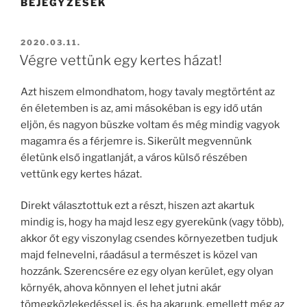
BEJEGYZÉSEK
BEKÜLDVE:
2020.03.11.
Végre vettünk egy kertes házat!
Azt hiszem elmondhatom, hogy tavaly megtörtént az
én életemben is az, ami másokéban is egy idő után
eljön, és nagyon büszke voltam és még mindig vagyok
magamra és a férjemre is. Sikerült megvennünk
életünk első ingatlanját, a város külső részében
vettünk egy kertes házat.
Direkt választottuk ezt a részt, hiszen azt akartuk
mindig is, hogy ha majd lesz egy gyerekünk (vagy több),
akkor őt egy viszonylag csendes környezetben tudjuk
majd felnevelni, ráadásul a természet is közel van
hozzánk. Szerencsére ez egy olyan kerület, egy olyan
környék, ahova könnyen el lehet jutni akár
tömegközlekedéssel is, és ha akarunk, emellett még az