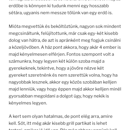
erdőbe is könnyen ki tudunk menni egy hosszabb
sétára, ugyanis nem messze tőlünk van egy erdő is.
Mióta megvettük és beköltöztünk, nagyon sok mindent
megcsináltunk, felújítottunk, már csak egy-két kisebb
dolog van hátra, de azt is apránként meg fogjuk csinálni
a közeljövőben. A ház pont akkora, hogy akár 4 ember is
majd kényelmesen elférjen. Fontos szempont volt a
számunkra, hogy legyen két külön szoba majd a
gyerekeknek, tekintve, hogy a jövőre nézve két
gyereket szeretnénk és nem szerettük volna, hogy ha
nagyobbak lesznek, akkor egy közös szobában kelljen
majd lenniük, vagy hogy éppen majd akkor kelljen minél
gyorsabban megoldani a dolgot úgy, hogy nekik is
kényelmes legyen.
A kert sem olyan hatalmas, de pont elég arra, amire
kell. Sőt, itt még akár kisebb grill partikat is lehet