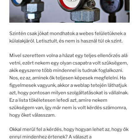
Szintén csak jókat mondhatok a webes felületüknek a
külalakjáról. Letisztult, és nem is használ túl ok színt.
Mivel szerettem volna a házat egy teljes ellenőrzés alá
vetni, ezért nekem egy olyan csapatra volt szükségem,
akik egyszerre több mindennel is tudnak foglalkozni.
Nos, ez az, aminek ők teljesen képesek megfelelni. Ha
figyelmesek vagyunk, akkor a weblap tetején láthatjuk
azt, hogy pontosan milyen szolgáltatásokat is vállalnak.
Ez a lista tökéletesen lefedi azt, amire nekem
szükségem van, így már nem is volt kérdés számomra,
hogy őket válasszam.
Okkal merül fel a kérdés, hogy hogyan lehet az, hogy ők
ennyi mindenhez értenek? A választ a