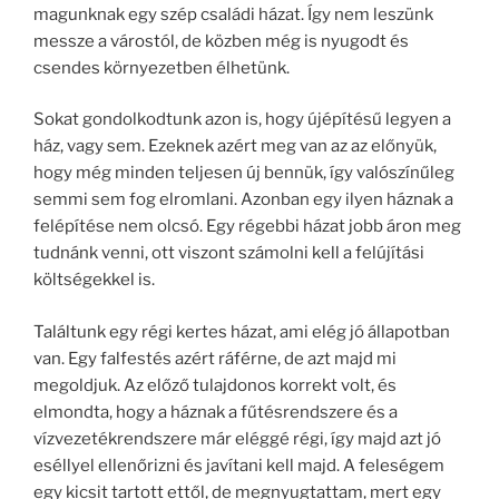
magunknak egy szép családi házat. Így nem leszünk
messze a várostól, de közben még is nyugodt és
csendes környezetben élhetünk.
Sokat gondolkodtunk azon is, hogy újépítésű legyen a
ház, vagy sem. Ezeknek azért meg van az az előnyük,
hogy még minden teljesen új bennük, így valószínűleg
semmi sem fog elromlani. Azonban egy ilyen háznak a
felépítése nem olcsó. Egy régebbi házat jobb áron meg
tudnánk venni, ott viszont számolni kell a felújítási
költségekkel is.
Találtunk egy régi kertes házat, ami elég jó állapotban
van. Egy falfestés azért ráférne, de azt majd mi
megoldjuk. Az előző tulajdonos korrekt volt, és
elmondta, hogy a háznak a fűtésrendszere és a
vízvezetékrendszere már eléggé régi, így majd azt jó
eséllyel ellenőrizni és javítani kell majd. A feleségem
egy kicsit tartott ettől, de megnyugtattam, mert egy