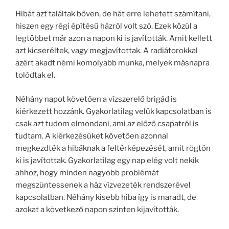
Hibát azt találtak bőven, de hát erre lehetett számítani,
hiszen egy régi építésű házról volt szó. Ezek közül a
legtöbbet már azon a napon ki is javították. Amit kellett
azt kicseréltek, vagy megjavítottak. A radiátorokkal
azért akadt némi komolyabb munka, melyek másnapra
tolódtak el.
Néhány napot követően a vízszerelő brigád is
kiérkezett hozzánk. Gyakorlatilag velük kapcsolatban is
csak azt tudom elmondani, ami az előző csapatról is
tudtam. A kiérkezésüket követően azonnal
megkezdték a hibáknak a feltérképezését, amit rögtön
ki is javítottak. Gyakorlatilag egy nap elég volt nekik
ahhoz, hogy minden nagyobb problémát
megszüntessenek a ház vízvezeték rendszerével
kapcsolatban. Néhány kisebb hiba így is maradt, de
azokat a következő napon szinten kijavították.