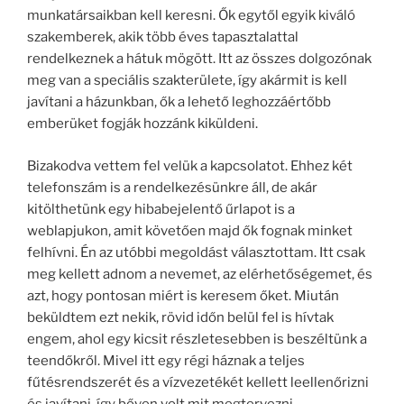
munkatársaikban kell keresni. Ők egytől egyik kiváló
szakemberek, akik több éves tapasztalattal
rendelkeznek a hátuk mögött. Itt az összes dolgozónak
meg van a speciális szakterülete, így akármit is kell
javítani a házunkban, ők a lehető leghozzáértőbb
emberüket fogják hozzánk kiküldeni.
Bizakodva vettem fel velük a kapcsolatot. Ehhez két
telefonszám is a rendelkezésünkre áll, de akár
kitölthetünk egy hibabejelentő űrlapot is a
weblapjukon, amit követően majd ők fognak minket
felhívni. Én az utóbbi megoldást választottam. Itt csak
meg kellett adnom a nevemet, az elérhetőségemet, és
azt, hogy pontosan miért is keresem őket. Miután
beküldtem ezt nekik, rövid időn belül fel is hívtak
engem, ahol egy kicsit részletesebben is beszéltünk a
teendőkről. Mivel itt egy régi háznak a teljes
fűtésrendszerét és a vízvezetékét kellett leellenőrizni
és javítani, így bőven volt mit megtervezni.