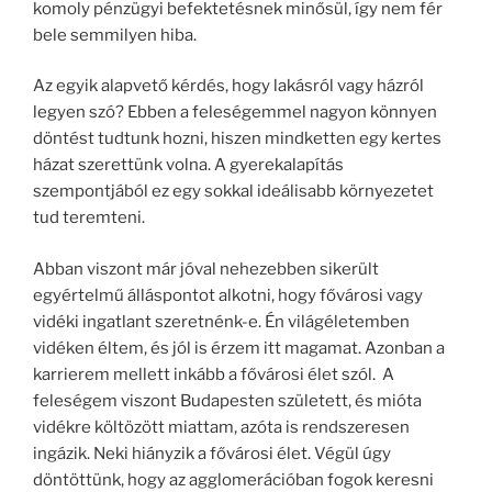
komoly pénzügyi befektetésnek minősül, így nem fér
bele semmilyen hiba.
Az egyik alapvető kérdés, hogy lakásról vagy házról
legyen szó? Ebben a feleségemmel nagyon könnyen
döntést tudtunk hozni, hiszen mindketten egy kertes
házat szerettünk volna. A gyerekalapítás
szempontjából ez egy sokkal ideálisabb környezetet
tud teremteni.
Abban viszont már jóval nehezebben sikerült
egyértelmű álláspontot alkotni, hogy fővárosi vagy
vidéki ingatlant szeretnénk-e. Én világéletemben
vidéken éltem, és jól is érzem itt magamat. Azonban a
karrierem mellett inkább a fővárosi élet szól. A
feleségem viszont Budapesten született, és mióta
vidékre költözött miattam, azóta is rendszeresen
ingázik. Neki hiányzik a fővárosi élet. Végül úgy
döntöttünk, hogy az agglomerációban fogok keresni