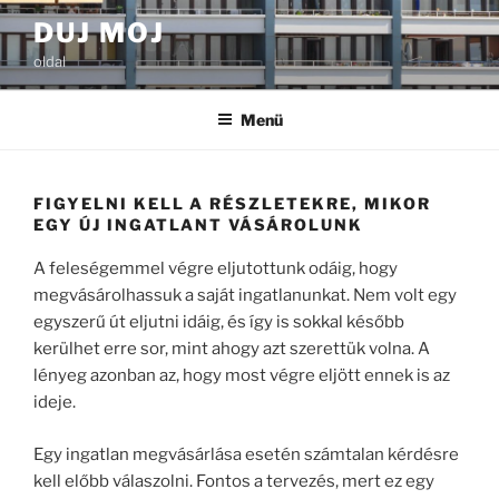
Tartalomhoz
DUJ MOJ
oldal
Menü
FIGYELNI KELL A RÉSZLETEKRE, MIKOR
EGY ÚJ INGATLANT VÁSÁROLUNK
A feleségemmel végre eljutottunk odáig, hogy
megvásárolhassuk a saját ingatlanunkat. Nem volt egy
egyszerű út eljutni idáig, és így is sokkal később
kerülhet erre sor, mint ahogy azt szerettük volna. A
lényeg azonban az, hogy most végre eljött ennek is az
ideje.
Egy ingatlan megvásárlása esetén számtalan kérdésre
kell előbb válaszolni. Fontos a tervezés, mert ez egy