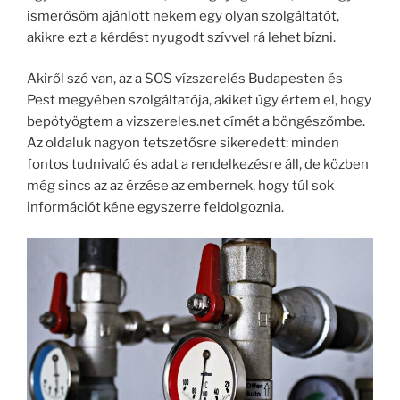
ismerősöm ajánlott nekem egy olyan szolgáltatót,
akikre ezt a kérdést nyugodt szívvel rá lehet bízni.
Akiről szó van, az a SOS vízszerelés Budapesten és
Pest megyében szolgáltatója, akiket úgy értem el, hogy
bepötyögtem a vizszereles.net címét a böngészőmbe.
Az oldaluk nagyon tetszetősre sikeredett: minden
fontos tudnivaló és adat a rendelkezésre áll, de közben
még sincs az az érzése az embernek, hogy túl sok
információt kéne egyszerre feldolgoznia.