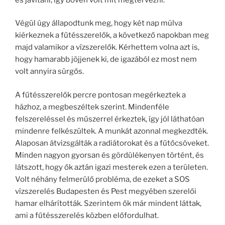
Végül úgy állapodtunk meg, hogy két nap múlva
kiérkeznek a fűtésszerelők, a következő napokban meg
majd valamikor a vízszerelők. Kérhettem volna azt is,
hogy hamarabb jöjjenek ki, de igazából ez most nem
volt annyira sürgős.
A fűtésszerelők percre pontosan megérkeztek a
házhoz, a megbeszéltek szerint. Mindenféle
felszereléssel és műszerrel érkeztek, így jól láthatóan
mindenre felkészültek. A munkát azonnal megkezdték.
Alaposan átvizsgálták a radiátorokat és a fűtőcsöveket.
Minden nagyon gyorsan és gördülékenyen történt, és
látszott, hogy ők aztán igazi mesterek ezen a területen.
Volt néhány felmerülő probléma, de ezeket a SOS
vízszerelés Budapesten és Pest megyében szerelői
hamar elhárították. Szerintem ők már mindent láttak,
ami a fűtésszerelés közben előfordulhat.