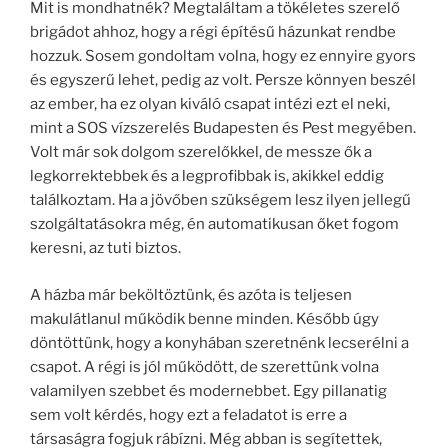
Mit is mondhatnék? Megtaláltam a tökéletes szerelő
brigádot ahhoz, hogy a régi építésű házunkat rendbe
hozzuk. Sosem gondoltam volna, hogy ez ennyire gyors
és egyszerű lehet, pedig az volt. Persze könnyen beszél
az ember, ha ez olyan kiváló csapat intézi ezt el neki,
mint a SOS vízszerelés Budapesten és Pest megyében.
Volt már sok dolgom szerelőkkel, de messze ők a
legkorrektebbek és a legprofibbak is, akikkel eddig
találkoztam. Ha a jövőben szükségem lesz ilyen jellegű
szolgáltatásokra még, én automatikusan őket fogom
keresni, az tuti biztos.
A házba már beköltöztünk, és azóta is teljesen
makulátlanul működik benne minden. Később úgy
döntöttünk, hogy a konyhában szeretnénk lecserélni a
csapot. A régi is jól működött, de szerettünk volna
valamilyen szebbet és modernebbet. Egy pillanatig
sem volt kérdés, hogy ezt a feladatot is erre a
társaságra fogjuk rábízni. Még abban is segítettek,